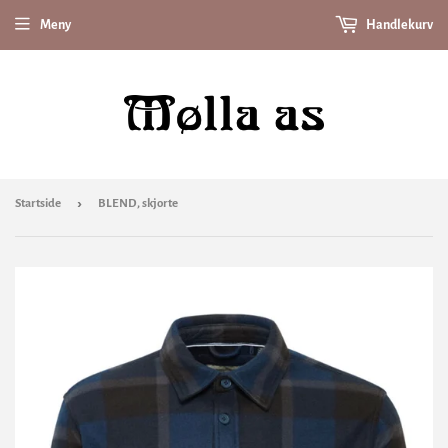
Meny
Handlekurv
›
Startside
BLEND, skjorte