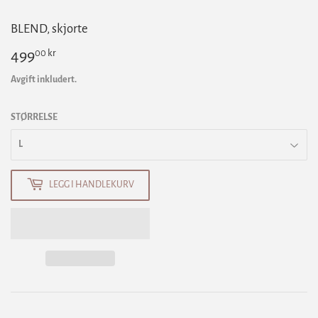
BLEND, skjorte
00 kr
499
499,00
kr
Avgift inkludert.
STØRRELSE
LEGG I HANDLEKURV