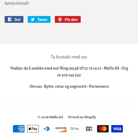
børsta bomull
Del
Del
Tweet
Tweet
Pin den
Pin
på
på
på
Facebook
Twitter
Pinterest
Ta kontakt med oss
Ynskjer du å snakke med oss? Ring oss på tlf 57 73 05 10 - Mølla AS - Org
nr 976 149 343
Om oss
-
Bytte, retur og angrerett
-
Personvern
© 2026
Mølla AS
Drevet av Shopify
Betalingsikoner