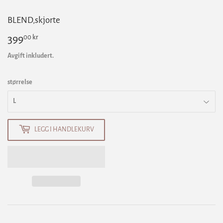
BLEND,skjorte
00 kr
399
399,00
kr
Avgift inkludert.
størrelse
LEGG I HANDLEKURV