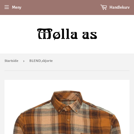
Meny
Handlekurv
›
Startside
BLEND,skjorte